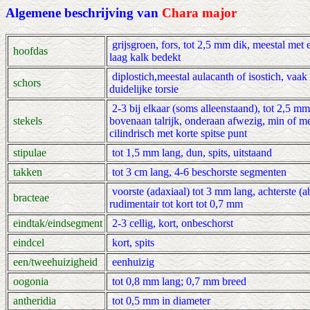
Algemene beschrijving van
Chara major
grijsgroen, fors, tot 2,5 mm dik, meestal met 
hoofdas
laag kalk bedekt
diplostich,meestal aulacanth of isostich, vaak
schors
duidelijke torsie
2-3 bij elkaar (soms alleenstaand), tot 2,5 mm
stekels
bovenaan talrijk, onderaan afwezig, min of m
cilindrisch met korte spitse punt
stipulae
tot 1,5 mm lang, dun, spits, uitstaand
takken
tot 3 cm lang, 4-6 beschorste segmenten
voorste (adaxiaal) tot 3 mm lang, achterste (a
bracteae
rudimentair tot kort tot 0,7 mm
eindtak/eindsegment
2-3 cellig, kort, onbeschorst
eindcel
kort, spits
een/tweehuizigheid
eenhuizig
oogonia
tot 0,8 mm lang; 0,7 mm breed
antheridia
tot 0,5 mm in diameter